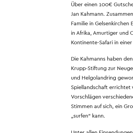
Über einen 100€ Gutschei
Jan Kahmann. Zusammen mi
Familie in Gelsenkirchen 
in Afrika, Amurtiger und 
Kontinente-Safari in ein
Die Kahmanns haben den 
Krupp-Stiftung zur Neuge
und Helgolandring gewonn
Spiellandschaft errichte
Vorschlägen verschiedene
Stimmen auf sich, ein Gr
„surfen“ kann.
Unter allen Einsendungen