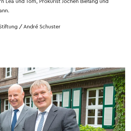
n Lea und Tom, Prokurist Jochen Biefang und
ann.
tiftung / André Schuster