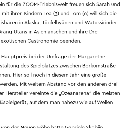
n für die ZOOM-Erlebniswelt freuen sich Sarah und
t ihren Kindern Lea (3) und Tom (6) will sich die
Eisbären in Alaska, Tüpfelhyänen und Watussirinder
Orang-Utans in Asien ansehen und ihre Drei-
er exotischen Gastronomie beenden.
Hauptpreis bei der Umfrage der Margarethe
staltung des Spielplatzes zwischen Borkumstraße
en. Hier soll noch in diesem Jahr eine große
t werden. Mit weitem Abstand vor den anderen drei
r Hersteller vereinte die „Ozeanarena“ die meisten
oßspielgerät, auf dem man nahezu wie auf Wellen
 von der Neuen Höhe hatte Gabriele Skobjin,