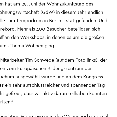
ren hat am 29. Juni der Wohnzukunftstag des
nungswirtschaft (GdW) in diesem Jahr endlich
le – im Tempodrom in Berlin – stattgefunden. Und
rekord. Mehr als 400 Besucher beteiligten sich
ff an den Workshops, in denen es um die großen
 ums Thema Wohnen ging.
Mitarbeiter Tim Schwede (auf dem Foto links), der
egen vom Europäischen Bildungszentrum der
Bochum ausgewählt wurde und an dem Kongress
r ein sehr aufschlussreicher und spannender Tag
ht gefreut, dass wir aktiv daran teilhaben konnten
rften.“
e wichtige Frage, wie man den Wohnungsbau sozial